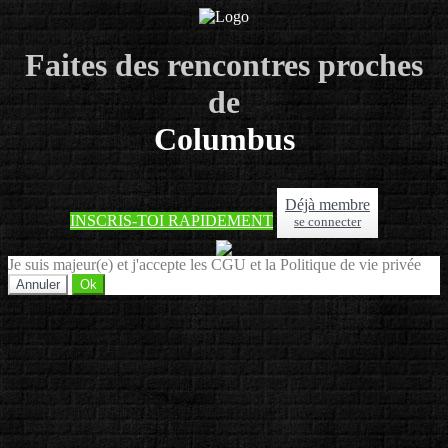
Faites des rencontres proches
de
Columbus
Déjà membre
INSCRIS-TOI RAPIDEMENT
se connecter
Je suis majeur(e) et j'accepte les CGU et la Politique de vie privée
Annuler
Ok