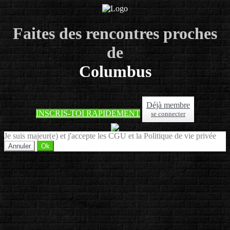
Faites des rencontres proches
de
Columbus
Déjà membre
INSCRIS-TOI RAPIDEMENT
se connecter
Je suis majeur(e) et j'accepte les CGU et la Politique de vie privée
Annuler
Ok