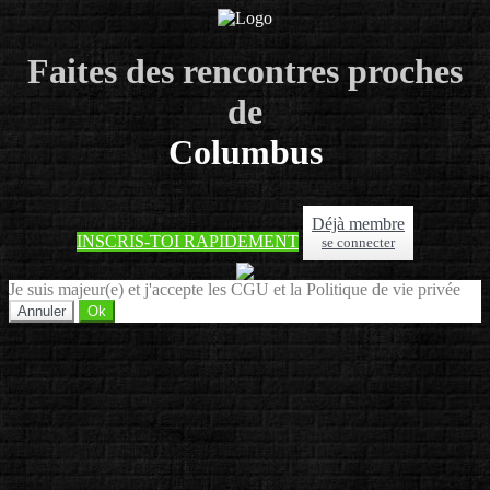
Faites des rencontres proches
de
Columbus
Déjà membre
INSCRIS-TOI RAPIDEMENT
se connecter
Je suis majeur(e) et j'accepte les CGU et la Politique de vie privée
Annuler
Ok